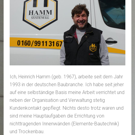
Ich, Heinrich Hamm (geb. 1967), arbeite seit dem Jahr
1993 in der deutschen Baubranche. Ich habe seit jeher
auf eine selbständige Basis meine Arbeit verrichtet und
neben der Organisation und Verwaltung stetig
Kundenkontakt gepflegt. Nichts desto trotz waren und
sind meine Hauptaufgaben die Errichtung von
nichttragenden Innenwänden (Elemente-Bautechnik)
und Trockenbau.